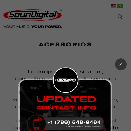
ACESSÓRIOS
×
Lorem ipsum dolor sit amet,
consectetuer adipiscing elit, sed diam
nonummy nibh euismod tincidunt ut
laoreet dolore magna aliquam erat
volutpat. Ut wisi enim ad minim veniam,
quis nostrud exerci tation ullamcorper
suscipit lobortis nisl ut aliquip ex ea
commodo consequat. Duis autem vel
eum iriure dolor in hendrerit in vulputate