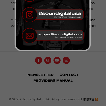
velit esse molestie consequat, vel illum
dolore eu feugiat nulla facilisis at vero
eros et accumsan et iusto odio
dignissim qui blandit praesent luptatum
zzril delenit augue duis dolore te feugait
nulla facilisi.
NEWSLETTER
CONTACT
OK
Your e-mail...
PROVIDERS MANUAL
© 2026 SounDigital USA. All rights reserved.
Teste