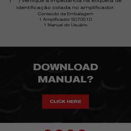
(****) Verifique a impedância na etiqueta de
identificação colada no amplificador.
Conteúdo da Embalagem
1 Amplificador SD700.1D
1 Manual do Usuário
DOWNLOAD
MANUAL?
CLICK HERE