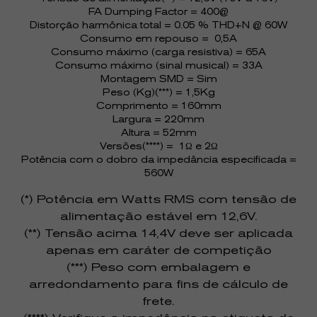
FA Dumping Factor = 400@
Distorção harmônica total = 0.05 % THD+N @ 60W
Consumo em repouso = 0,5A
Consumo máximo (carga resistiva) = 65A
Consumo máximo (sinal musical) = 33A
Montagem SMD = Sim
Peso (Kg)(***) = 1,5Kg
Comprimento = 160mm
Largura = 220mm
Altura = 52mm
Versões(****) = 1Ω e 2Ω
Potência com o dobro da impedância especificada =
560W
(*) Potência em Watts RMS com tensão de
alimentação estável em 12,6V.
(**) Tensão acima 14,4V deve ser aplicada
apenas em caráter de competição
(***) Peso com embalagem e
arredondamento para fins de cálculo de
frete.