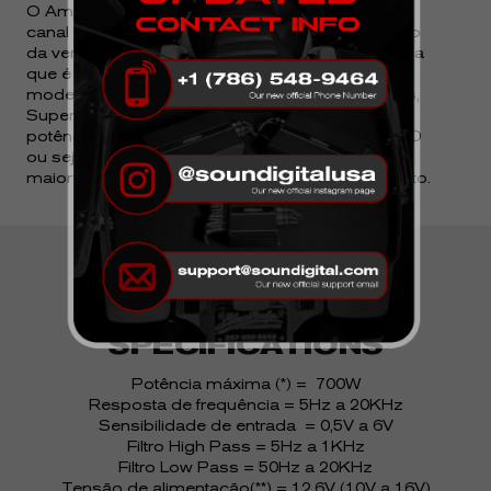
O Amplificador Soundigital SD700.1D possui 1
canal com 700WRMS, 1 ou 2 ohms* dependendo
da versão escolhida. Possui entrada por cabo rca
que é ligada na saída do CD Player/ MP3 . Este
modelo é indicado para uso em Woofers, Drivers,
Super Tweeters e Subwoofers nesta faixa de
potência. O SD700.1D é um amplificador classe D
ou seja, possui arquitetura digital. Isso garante
maior economia de energia e menor aquecimento.
TECHNICAL
SPECIFICATIONS
Potência máxima (*) = 700W
Resposta de frequência = 5Hz a 20KHz
Sensibilidade de entrada = 0,5V a 6V
Filtro High Pass = 5Hz a 1KHz
Filtro Low Pass = 50Hz a 20KHz
Tensão de alimentação(**) = 12,6V (10V a 16V)